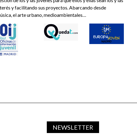
ión de los y las jóvenes para que ellos y ellas sean los y las
nterés y facilitando sus proyectos. Abarcando desde
música, el arte urbano, medioambientales…
NEWSLETTER