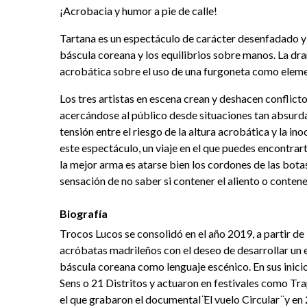
¡Acrobacia y humor a pie de calle!
Tartana es un espectáculo de carácter desenfadado y un
báscula coreana y los equilibrios sobre manos. La dra
acrobática sobre el uso de una furgoneta como elem
Los tres artistas en escena crean y deshacen conflict
acercándose al público desde situaciones tan absur
tensión entre el riesgo de la altura acrobática y la i
este espectáculo, un viaje en el que puedes encontrar
la mejor arma es atarse bien los cordones de las bota
sensación de no saber si contener el aliento o contener
Biografía
Trocos Lucos se consolidó en el año 2019, a partir de 
acróbatas madrileños con el deseo de desarrollar un e
báscula coreana como lenguaje escénico. En sus inic
Sens o 21 Distritos y actuaron en festivales como Tra
el que grabaron el documental ̈El vuelo Circular ̈ y e