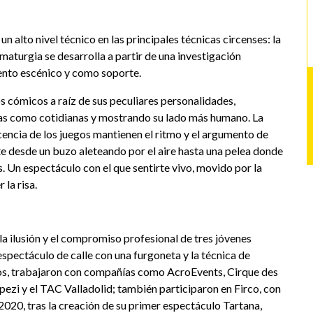
 alto nivel técnico en las principales técnicas circenses: la
maturgia se desarrolla a partir de una investigación
ento escénico y como soporte.
os cómicos a raíz de sus peculiares personalidades,
das como cotidianas y mostrando su lado más humano. La
nocencia de los juegos mantienen el ritmo y el argumento de
te desde un buzo aleteando por el aire hasta una pelea donde
s. Un espectáculo con el que sentirte vivo, movido por la
 la risa.
la ilusión y el compromiso profesional de tres jóvenes
spectáculo de calle con una furgoneta y la técnica de
ios, trabajaron con compañías como AcroEvents, Cirque des
pezi y el TAC Valladolid; también participaron en Firco, con
n 2020, tras la creación de su primer espectáculo Tartana,