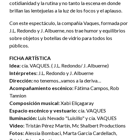
cotidianidad y la rutina y no tanto la escena en donde
brillan las lentejuelas a la luz de los focos y el aplauso.
Con este espectáculo, la compañía Vaques, formada por
J.L. Redondo y J. Albuerne, nos trae humor y equilibrios
sobre objetos y botellas de vidrio para todos los
públicos.
FICHA ARTÍSTICA
Idea:
cía. VAQUES. ( J.L. Redondo/ J. Albuerne)
Intérpretes:
J.L. Redondo y J. Albuerne
Dirección:
no tenemos...vamos a la deriva…
Acompañamiento escénico:
Fátima Campos, Rob
Tannion
Composición musical:
Xabi Eliçagaray
Espacio escénico y vestuario:
cía. VAQUES
Iluminación:
Luis Nevado "Luisillo" y cía. VAQUES
Vídeo:
Tristán Pérez Martín, Mc Shalbert Productions
Fotos:
Alessia Bombaci, Marta Garcia Cardellach,