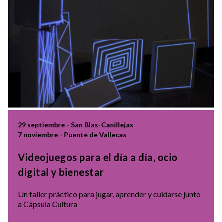
29 septiembre - San Blas-Canillejas
7 noviembre - Puente de Vallecas
Videojuegos para el día a día, ocio
digital y bienestar
Un taller práctico para jugar, aprender y cuidarse junto
a Cápsula Cultura