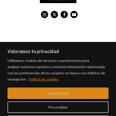
Valoramos tu privacidad
© MADRID DESTINO CULTURA TURISMO Y NEGOCIO, S.A.,
Algunos derechos reservados
Utilizamos cookies de terceros y persistentes para
analizar nuestros servicios y mostrar información relacionada
Centro Cultural Conde Duque C/Conde Duque 9-11, 28015 (Madrid)
con las preferencias de los usuarios en base a sus hábitos de
E-mail:
registro@madrid-destino.com
Para contacto y consultas:
info@21distritos.es
navegación.
Política de cookies
Aceptar todo
AVISO LEGAL
POLÍTICA DE COOKIES
Personalizar
ACCESIBILIDAD