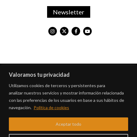
Newsletter
Valoramos tu privacidad
© MADRID DESTINO CULTURA TURISMO Y NEGOCIO, S.A.,
Algunos derechos reservados
Utilizamos cookies de terceros y persistentes para
analizar nuestros servicios y mostrar información relacionada
Centro Cultural Conde Duque C/Conde Duque 9-11, 28015 (Madrid)
con las preferencias de los usuarios en base a sus hábitos de
E-mail:
registro@madrid-destino.com
Para contacto y consultas:
info@21distritos.es
navegación.
Política de cookies
Aceptar todo
AVISO LEGAL