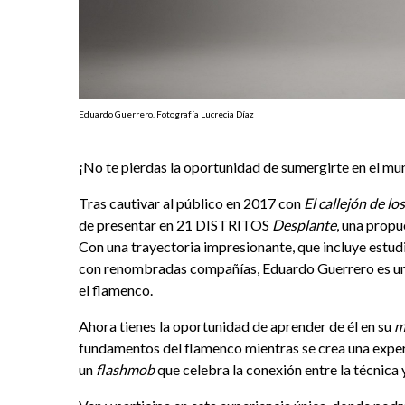
Eduardo Guerrero. Fotografía Lucrecia Díaz
¡No te pierdas la oportunidad de sumergirte en el m
Tras cautivar al público en 2017 con
El callejón de l
de presentar en 21 DISTRITOS
Desplante
, una prop
Con una trayectoria impresionante, que incluye estu
con renombradas compañías, Eduardo Guerrero es un v
el flamenco.
Ahora tienes la oportunidad de aprender de él en su
m
fundamentos del flamenco mientras se crea una experi
un
flashmob
que celebra la conexión entre la técnica 